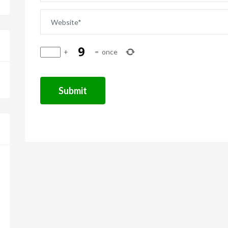
+
=
once